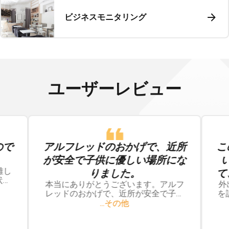
ビジネスモニタリング
ユーザーレビュー
ので
アルフレッドのおかげで、近所
こ
が安全で子供に優しい場所にな
難し
りました。
て
状況
本当にありがとうございます。アルフ
外
部屋
レッドのおかげで、近所が安全で子供
を
アプ
に優しい場所になりました。
知
...その他
屋の
知
で
た