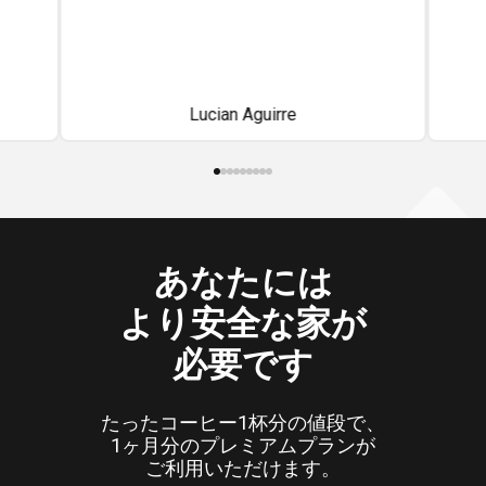
分
は
僕
到
呼
き
Lucian Aguirre
の
け
あなたには
より安全な家が
必要です
たったコーヒー1杯分の値段で、
1ヶ月分のプレミアムプランが
ご利用いただけます。